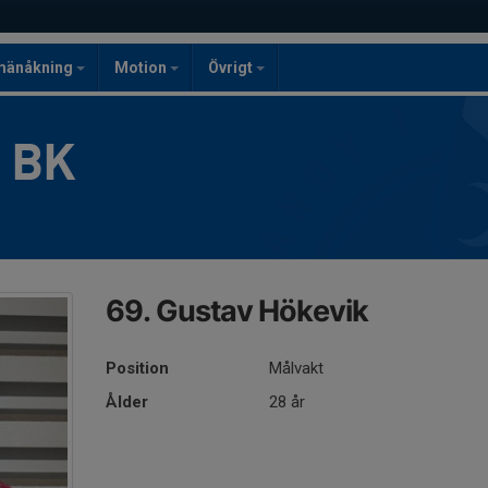
mänåkning
Motion
Övrigt
g BK
69. Gustav Hökevik
Position
Målvakt
Ålder
28 år