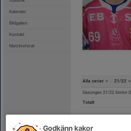
Statistik
Kalender
Bildgalleri
Kontakt
Matchreferat
Alla serier
21/22
Säsongen 21/22 Senior D
Totalt
Godkänn kakor