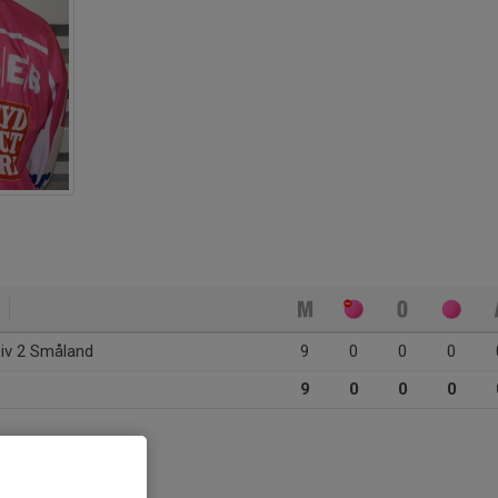
iv 2 Småland
9
0
0
0
9
0
0
0