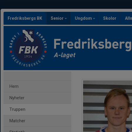
Fredriksbergs BK
Senior
Ungdom
Skolor
All
Fredriksber
A-laget
Hem
Nyheter
Truppen
Matcher