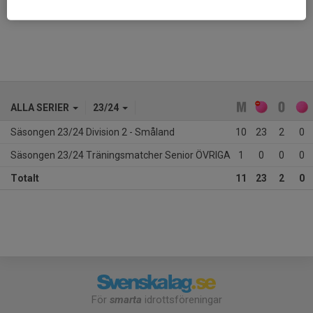
Ålder
28 år
ALLA SERIER
23/24
Säsongen 23/24 Division 2 - Småland
10
23
2
0
Säsongen 23/24 Träningsmatcher Senior ÖVRIGA
1
0
0
0
Totalt
11
23
2
0
För
smarta
idrottsföreningar