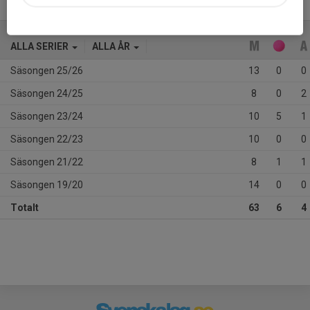
ALLA SERIER
ALLA ÅR
Säsongen 25/26
13
0
0
Säsongen 24/25
8
0
2
Säsongen 23/24
10
5
1
Säsongen 22/23
10
0
0
Säsongen 21/22
8
1
1
Säsongen 19/20
14
0
0
Totalt
63
6
4