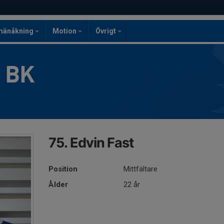
mänåkning
Motion
Övrigt
g BK
75. Edvin Fast
Position
Mittfältare
Ålder
22 år