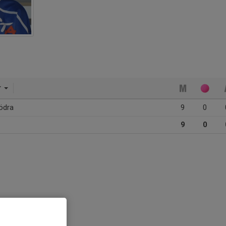
r
ödra
9
0
9
0