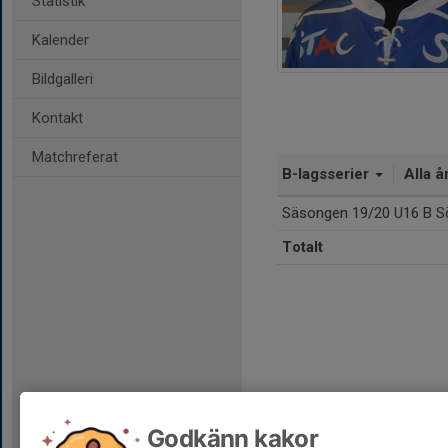
Statistik
Kalender
Bildgalleri
Kontakt
Matchreferat
B-lagsserier
Alla å
Säsongen 19/20 U16 B S
Totalt
Godkänn kakor