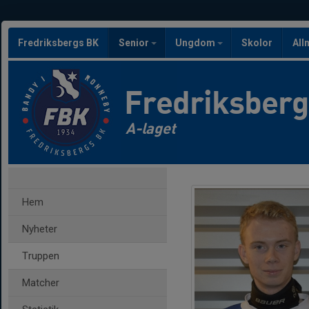
Fredriksbergs BK
Senior
Ungdom
Skolor
All
Fredriksber
A-laget
Hem
Nyheter
Truppen
Matcher