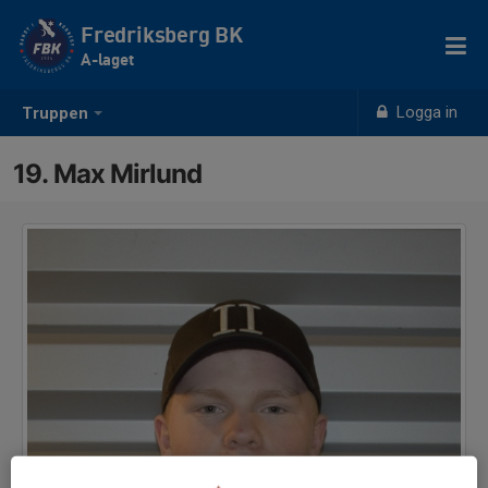
Fredriksberg BK
A-laget
Logga in
Truppen
19. Max Mirlund