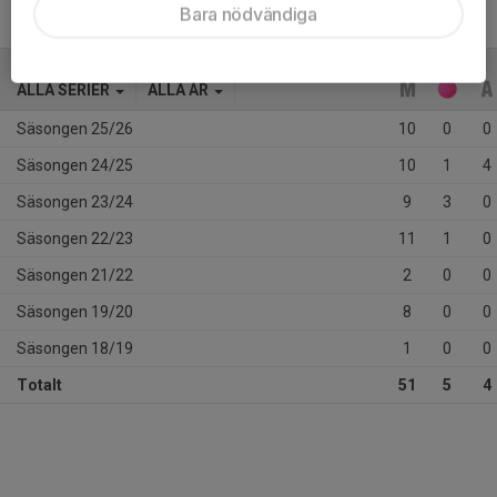
Bara nödvändiga
ALLA SERIER
ALLA ÅR
Säsongen 25/26
10
0
0
Säsongen 24/25
10
1
4
Säsongen 23/24
9
3
0
Säsongen 22/23
11
1
0
Säsongen 21/22
2
0
0
Säsongen 19/20
8
0
0
Säsongen 18/19
1
0
0
Totalt
51
5
4