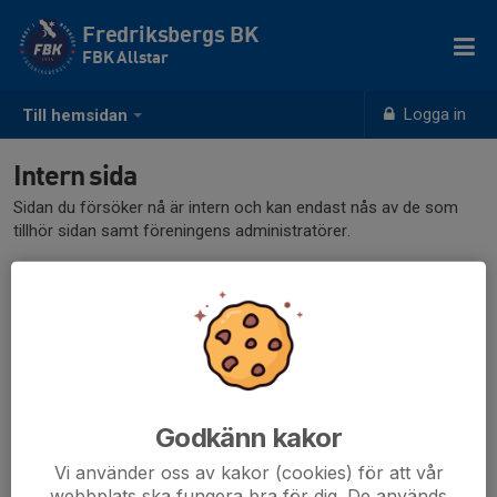
Fredriksbergs BK
FBK Allstar
Logga in
Till hemsidan
Intern sida
Sidan du försöker nå är intern och kan endast nås av de som
tillhör sidan samt föreningens administratörer.
Klicka här för att logga in
Godkänn kakor
Vi använder oss av kakor (cookies) för att vår
webbplats ska fungera bra för dig. De används