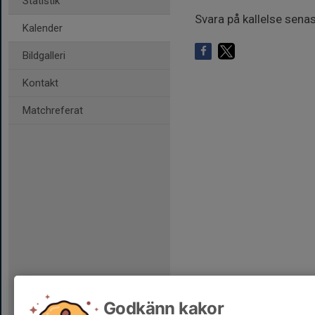
Statistik
Svara på kallelse senas
Kalender
Bildgalleri
Kontakt
Matchreferat
Godkänn kakor