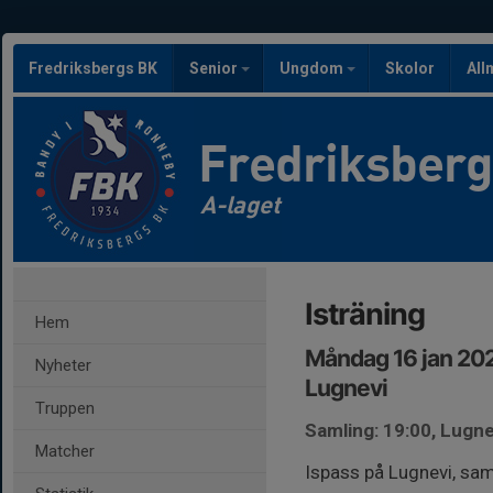
Fredriksbergs BK
Senior
Ungdom
Skolor
All
Fredriksber
A-laget
Isträning
Hem
Måndag 16 jan 202
Nyheter
Lugnevi
Truppen
Samling: 19:00, Lugne
Matcher
Ispass på Lugnevi, sa