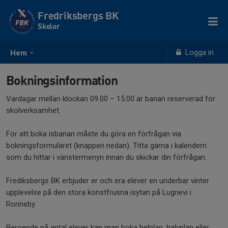
Fredriksbergs BK
Skolor
Logga in
Hem
Bokningsinformation
Vardagar mellan klockan 09.00 – 15.00 är banan reserverad för
skolverksamhet.
För att boka isbanan måste du göra en förfrågan via
bokningsformuläret (knappen nedan). Titta gärna i kalendern
som du hittar i vänstermenyn innan du skickar din förfrågan.
Frediksbergs BK erbjuder er och era elever en underbar vinter
upplevelse på den stora konstfrusna isytan på Lugnevi i
Ronneby.
Beroende på antal elever kan man boka helplan, halvplan eller