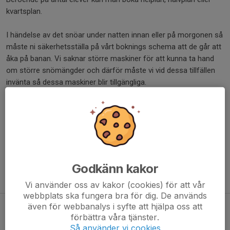
kvartsplan.
I händelse av det snöar under natten innan eller på morgonen så
måste ni säkerhetsställa på vårt boknings schema att de går att
åka på banan. Vi saknar större maskiner för att kunna ta hand
om större snömängder och därför måste vi vid dessa tillfällen
invänta så dessa maskiner blir tillgängliga.
Vi har ett mindre antal skridskor, hjälmar samt klubbor för
utlåning.
Önskar man få skridskor slipade kan detta ordnas. Kontakta oss
för prisuppgift.
Godkänn kakor
Vid frågor maila kansli@fredriksbergsbk.se
Vi använder oss av kakor (cookies) för att vår
webbplats ska fungera bra för dig. De används
även för webbanalys i syfte att hjälpa oss att
Bokningsförfrågan istid
förbättra våra tjänster.
För skolor
Så använder vi cookies