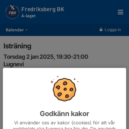
Fredriksberg BK
A-laget
Logga in
Kalender
Isträning
Torsdag 2 jan 2025, 19:30-21:00
Lugnevi
Samling: 19:00
Godkänn kakor
Vi använder oss av kakor (cookies) för att vår
webbplats ska fungera bra för dig. De används