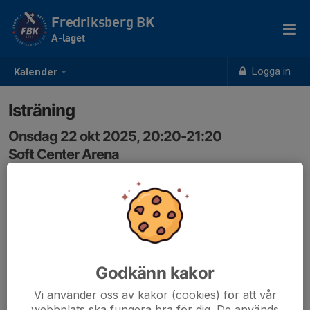
Fredriksberg BK
A-laget
Logga in
Kalender
Isträning
Onsdag 22 okt 2025, 20:20-21:20
Soft Center Arena
Samling: 19:50
Godkänn kakor
Vi använder oss av kakor (cookies) för att vår
webbplats ska fungera bra för dig. De används