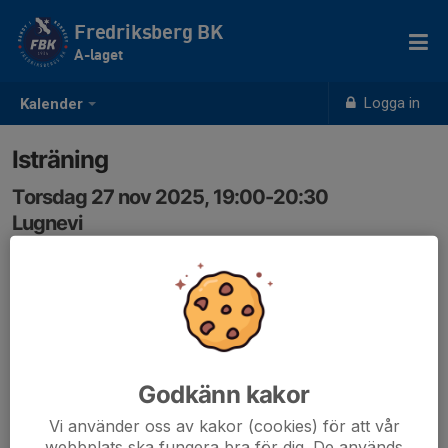
Fredriksberg BK
A-laget
Logga in
Kalender
Isträning
Torsdag 27 nov 2025, 19:00-20:30
Lugnevi
Samling: 18:30
Godkänn kakor
Vi använder oss av kakor (cookies) för att vår
webbplats ska fungera bra för dig. De används