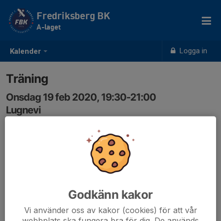
Fredriksberg BK
A-laget
Logga in
Kalender
Träning
Onsdag 19 feb 2020, 19:30-21:00
Lugnevi
Samling: 19:30
Godkänn kakor
Vi använder oss av kakor (cookies) för att vår
webbplats ska fungera bra för dig. De används