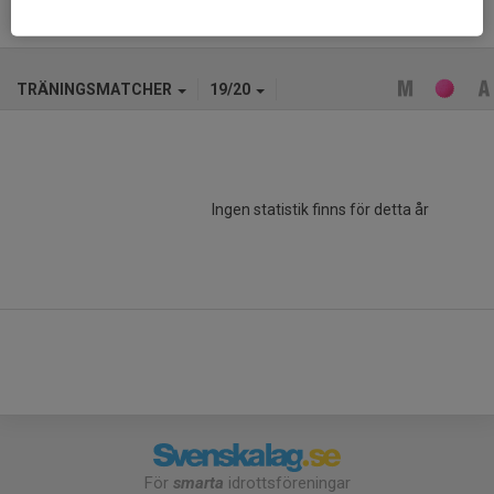
TRÄNINGSMATCHER
19/20
Ingen statistik finns för detta år
För
smarta
idrottsföreningar