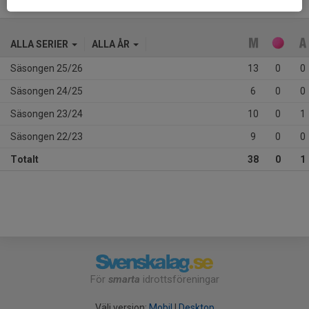
ALLA SERIER
ALLA ÅR
Säsongen 25/26
13
0
0
Säsongen 24/25
6
0
0
Säsongen 23/24
10
0
1
Säsongen 22/23
9
0
0
Totalt
38
0
1
För
smarta
idrottsföreningar
Välj version:
Mobil
|
Desktop