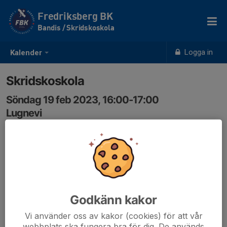
Fredriksberg BK
Bandis / Skridskoskola
Logga in
Kalender
Skridskoskola
Söndag 19 feb 2023, 16:00-17:00
Lugnevi
Samling: 16:00
Johan Ö
Godkänn kakor
Vi använder oss av kakor (cookies) för att vår
webbplats ska fungera bra för dig. De används