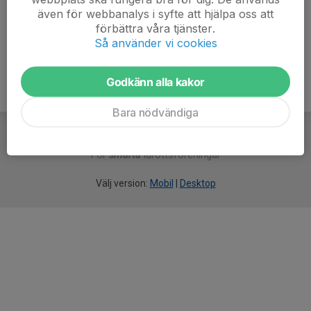
även för webbanalys i syfte att hjälpa oss att
Ålder
52 år
förbättra våra tjänster.
Så använder vi cookies
Godkänn alla kakor
Bara nödvändiga
För
smarta
idrottsföreningar
Välj version:
Mobil
|
Desktop