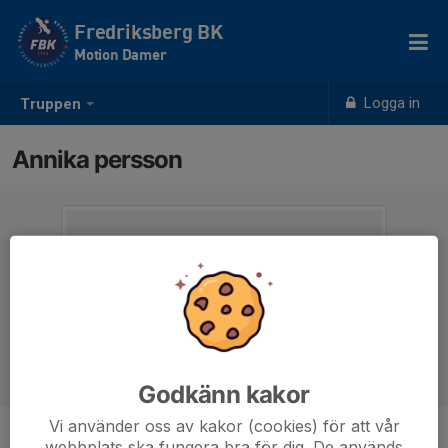
Fredriksberg BK
Motion Damer
Logga in
Truppen
Annika persson
Godkänn kakor
Vi använder oss av kakor (cookies) för att vår
webbplats ska fungera bra för dig. De används
Position
-