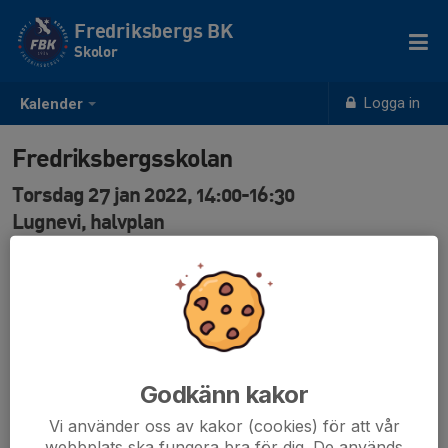
Fredriksbergs BK
Skolor
Logga in
Kalender
Fredriksbergsskolan
Torsdag 27 jan 2022, 14:00-16:30
Lugnevi, halvplan
Samling: 14:00
Björn Bohlin
tef : 0703194017
Godkänn kakor
Vi använder oss av kakor (cookies) för att vår
webbplats ska fungera bra för dig. De används