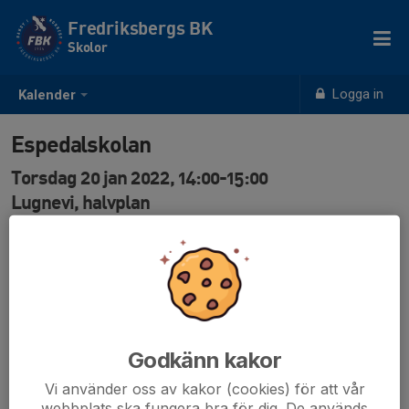
Fredriksbergs BK
Skolor
Logga in
Kalender
Espedalskolan
Torsdag 20 jan 2022, 14:00-15:00
Lugnevi, halvplan
Samling: 14:00
Carina Hall
0708-277211
Godkänn kakor
Vi använder oss av kakor (cookies) för att vår
webbplats ska fungera bra för dig. De används