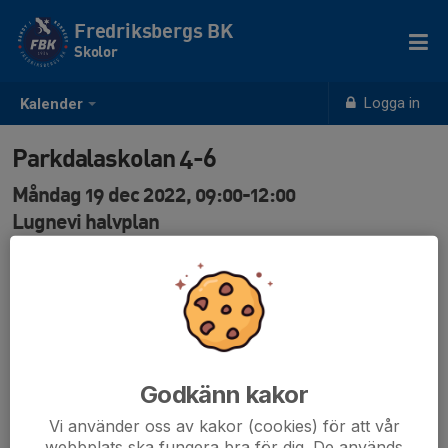
Fredriksbergs BK
Skolor
Logga in
Kalender
Parkdalaskolan 4-6
Måndag 19 dec 2022, 09:00-12:00
Lugnevi halvplan
Samling: 09:00
80st
Eric Andersson
0708- 935 461
Godkänn kakor
Vi använder oss av kakor (cookies) för att vår
webbplats ska fungera bra för dig. De används