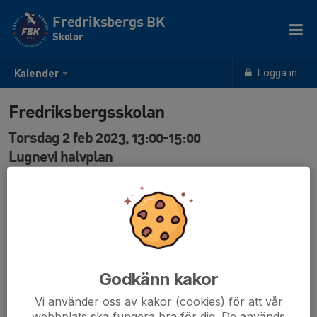
Fredriksbergs BK
Skolor
Logga in
Kalender
Fredriksbergsskolan
Torsdag 2 feb 2023, 13:00-15:00
Lugnevi halvplan
Samling: 13:00
Jonathan Hammardlund
30st
0457617236
Godkänn kakor
Vi använder oss av kakor (cookies) för att vår
webbplats ska fungera bra för dig. De används