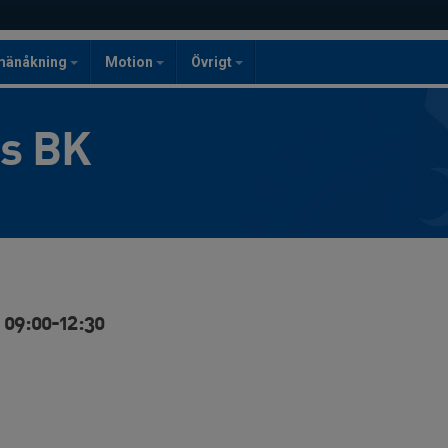
mänåkning
Motion
Övrigt
gs BK
 09:00-12:30