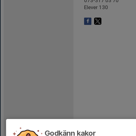
073-317 03 70
Elever 130
Godkänn kakor