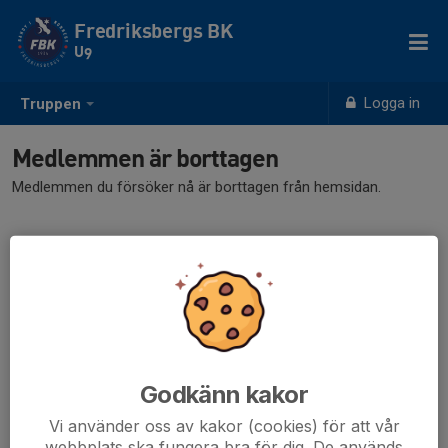
Fredriksbergs BK
U9
Logga in
Truppen
Medlemmen är borttagen
Medlemmen du försöker nå är borttagen från hemsidan.
Godkänn kakor
Vi använder oss av kakor (cookies) för att vår
webbplats ska fungera bra för dig. De används