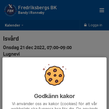
Fredriksbergs BK
Bandy i Ronneby
Logga in
Kalender
Isvård
Onsdag 21 dec 2022, 07:00-09:00
Lugnevi
Samling: 07:00
Godkänn kakor
Vi använder oss av kakor (cookies) för att vår
webbplats ska fungera bra för dig. De används