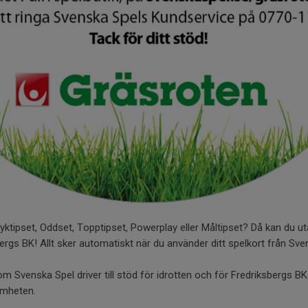
ryktipset, Oddset, Topptipset, Powerplay eller Måltipset? Då kan du u
ergs BK! Allt sker automatiskt när du använder ditt spelkort från Sve
om Svenska Spel driver till stöd för idrotten och för Fredriksbergs BKs
samheten.