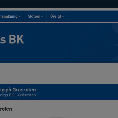
mänåkning
Motion
Övrigt
gs BK
ig på Gräsroten
bergs BK - Gräsroten
roten