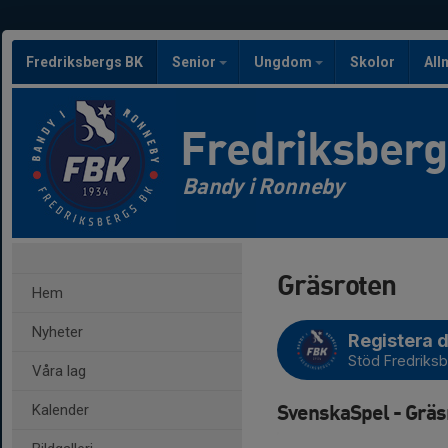
Fredriksbergs BK
Senior
Ungdom
Skolor
All
Fredriksber
Bandy i Ronneby
Gräsroten
Hem
Nyheter
Registera d
Stöd Fredriks
Våra lag
SvenskaSpel - Gräs
Kalender