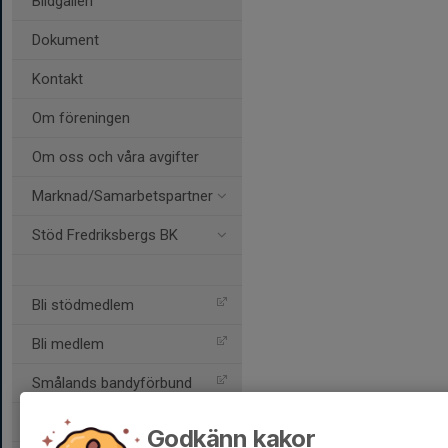
Bildgalleri
Dokument
Kontakt
Om föreningen
Om oss och våra avgifter
Marknad/Samarbetspartner
Stöd Fredriksbergs BK
Bli stödmedlem
Bli medlem
Smålands bandyförbund
Svenska bandyförbundet
Godkänn kakor