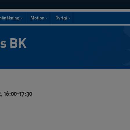
mänåkning
Motion
Övrigt
gs BK
, 16:00-17:30