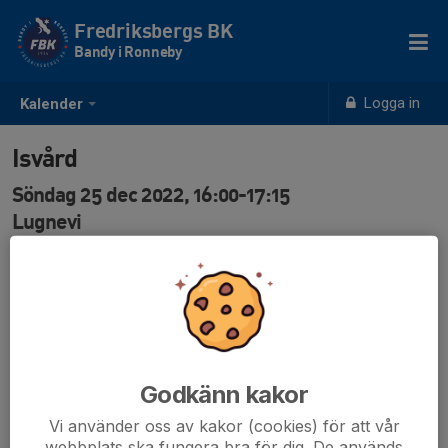
Fredriksbergs BK
Bandy i Ronneby
Logga in
Kalender
Isvård
Söndag 25 dec 2022, 16:00-17:15
Lugnevi
Samling: 16:00
Godkänn kakor
Vi använder oss av kakor (cookies) för att vår
webbplats ska fungera bra för dig. De används