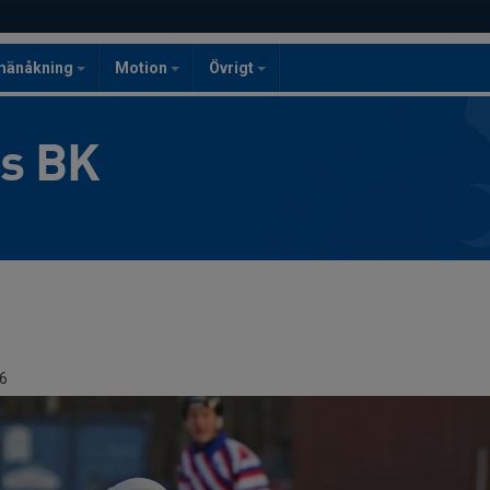
mänåkning
Motion
Övrigt
gs BK
6