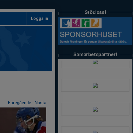
Stöd oss!
Logga in
Samarbetspartner!
Föregående
Nästa