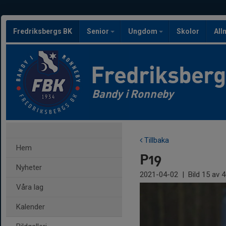
Fredriksbergs BK
Senior
Ungdom
Skolor
All
Fredriksber
Bandy i Ronneby
Tillbaka
Hem
P19
Nyheter
2021-04-02
|
Bild
15
av 4
Våra lag
Kalender