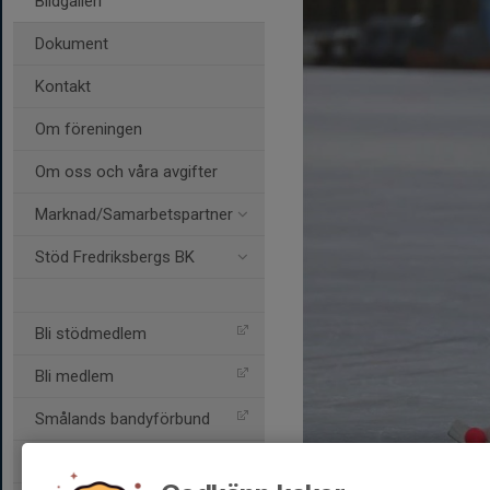
Bildgalleri
Dokument
Kontakt
Om föreningen
Om oss och våra avgifter
Marknad/Samarbetspartner
Stöd Fredriksbergs BK
Bli stödmedlem
Bli medlem
Smålands bandyförbund
Svenska bandyförbundet