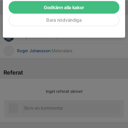
Godkänn alla kakor
Ledare
Bara nödvändiga
Dennis Johansson
Lagledare, matchplanering
Hampus Jonasson
Spelande tränare
Roger Johansson
Materialare
Referat
Inget referat skrivet