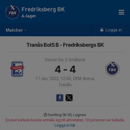
Fredriksberg BK
A-laget
Logga in
Matcher
Tranås BoIS B - Fredriksbergs BK
Senior Div 2 Småland
4 - 4
17 dec 2022, 12:00, OEM Arena,
Tranås
Samling 06:50, Lugnevi
Endast kallade kunde anmäla sig till aktiviteten. 13 personer var kallade.
Logga in här