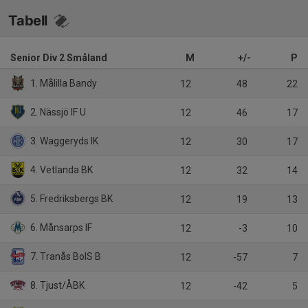
Tabell
Senior Div 2 Småland
M
+/-
P
1. Målilla Bandy
12
48
22
2. Nässjö IF U
12
46
17
3. Waggeryds IK
12
30
17
4. Vetlanda BK
12
32
14
5. Fredriksbergs BK
12
19
13
6. Månsarps IF
12
-3
10
7. Tranås BoIS B
12
-57
7
8. Tjust/ÅBK
12
-42
5