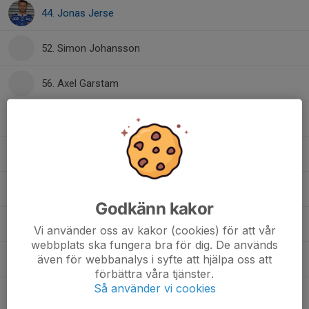
44. Jonas Jerse
52. Simon Johansson
56. Axel Garstam
66. Simon Olsson
69. Gustav Hökevik
75. Edvin Fast
Godkänn kakor
77. Calle Carnegård
Vi använder oss av kakor (cookies) för att vår
webbplats ska fungera bra för dig. De används
även för webbanalys i syfte att hjälpa oss att
78. Lucas Gustafsson
förbättra våra tjänster.
Så använder vi cookies
88. Linus Ronnerhall