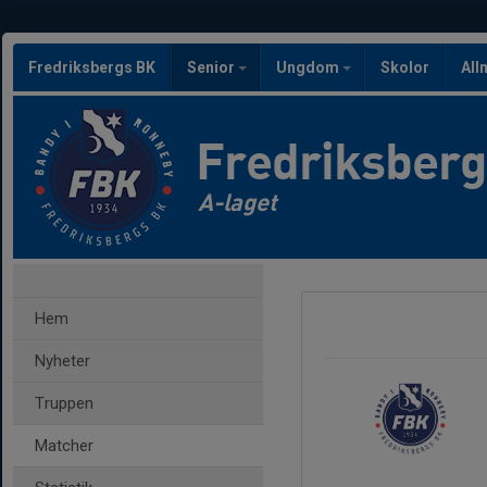
Fredriksbergs BK
Senior
Ungdom
Skolor
All
Fredriksber
A-laget
Hem
Nyheter
Truppen
Matcher