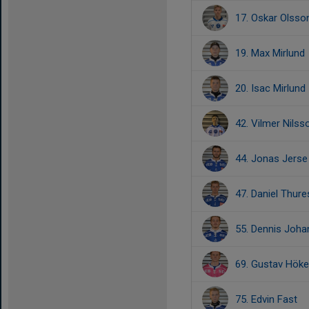
17. Oskar Olsso
19. Max Mirlund
20. Isac Mirlund
42. Vilmer Nilss
44. Jonas Jerse
47. Daniel Thur
55. Dennis Joh
69. Gustav Höke
75. Edvin Fast