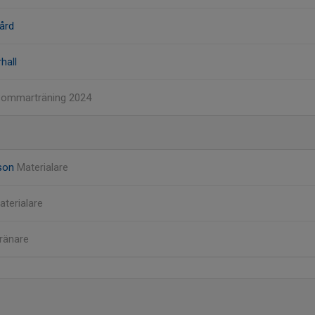
ård
hall
Sommarträning 2024
son
Materialare
aterialare
ränare