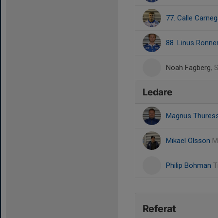
77. Calle Carneg
88. Linus Ronner
Noah Fagberg
, 
Ledare
Magnus Thures
Mikael Olsson
M
Philip Bohman
T
Referat