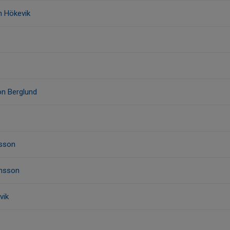
n Hökevik
on Berglund
esson
ansson
vik