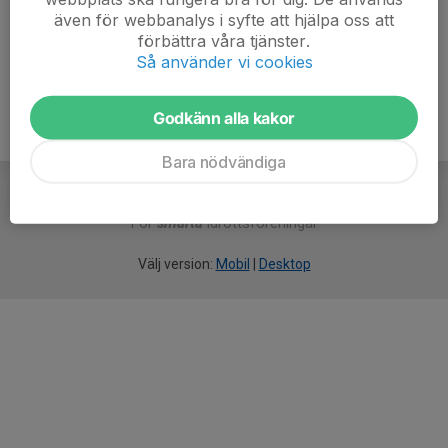
även för webbanalys i syfte att hjälpa oss att
Ålder
31 år
förbättra våra tjänster.
Så använder vi cookies
Godkänn alla kakor
Bara nödvändiga
För
smarta
idrottsföreningar
Välj version:
Mobil
|
Desktop