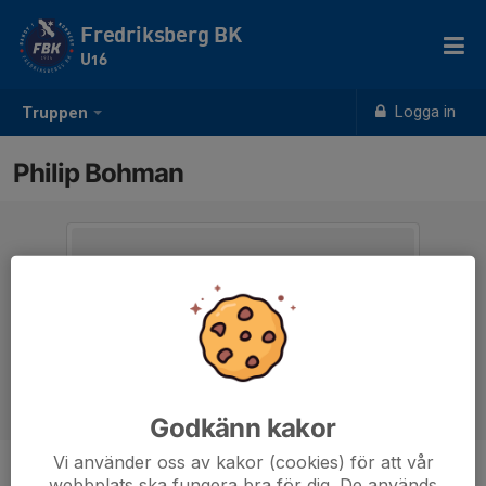
Fredriksberg BK
U16
Logga in
Truppen
Philip Bohman
Godkänn kakor
Vi använder oss av kakor (cookies) för att vår
webbplats ska fungera bra för dig. De används
Titel
Tränare