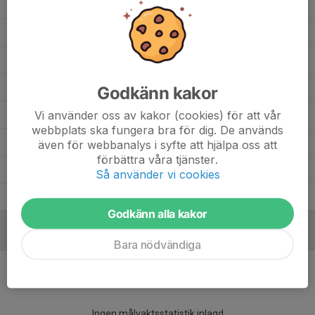
Nils Andersson
1
0
0
0
0
Lee Eliasson
4
0
0
0
0
Kim Torstensson
5
0
0
0
0
Hugo Bäcklund
5
0
0
0
0
Godkänn kakor
Vi använder oss av kakor (cookies) för att vår
Gustav Kinder
5
0
0
0
0
webbplats ska fungera bra för dig. De används
Christian Krohn Rönning
3
0
0
0
0
även för webbanalys i syfte att hjälpa oss att
förbättra våra tjänster.
Anton Nilsson Berglund
5
0
0
0
0
Så använder vi cookies
Alvin Palmqvist
2
0
0
0
0
Godkänn alla kakor
MÅLVAKTER
Bara nödvändiga
Ingen målvaktsstatistik inlagd