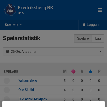
Fredriksberg BK
U16
Logga in
Statistik
Spelarstatistik
Spelare
Lag
25/26, Alla serier
SPELARE
William Borg
5
0
0
0
0
Olle Skiöld
4
0
0
0
0
Olle Athle Almtjärn
5
0
0
0
0