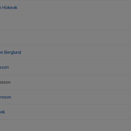
n Hökevik
on Berglund
esson
nsson
ansson
vik