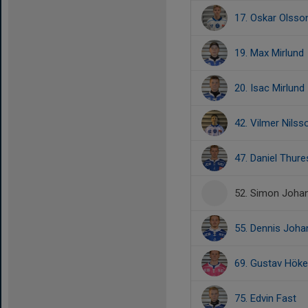
17. Oskar Olsso
19. Max Mirlund
20. Isac Mirlund
42. Vilmer Nilss
47. Daniel Thur
52. Simon Joha
55. Dennis Joh
69. Gustav Höke
75. Edvin Fast