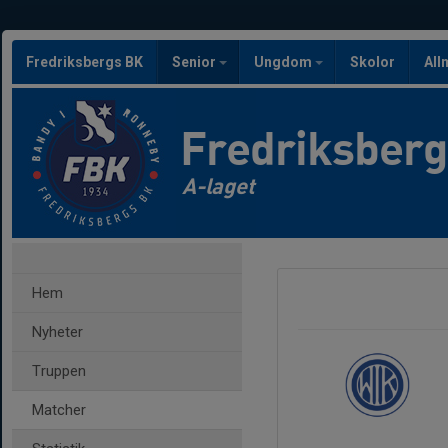
Fredriksbergs BK
Senior
Ungdom
Skolor
All
Fredriksber
A-laget
Hem
Nyheter
Truppen
Matcher