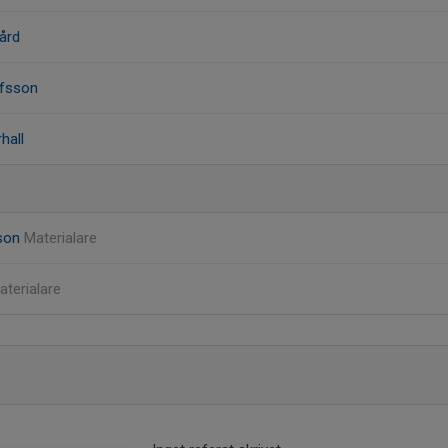
ård
afsson
hall
son
Materialare
aterialare