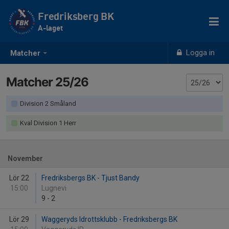
Fredriksberg BK
A-laget
Logga in
Matcher
Matcher 25/26
Division 2 Småland
Kval Division 1 Herr
November
Lör 22
Fredriksbergs BK - Tjust Bandy
15:00
Lugnevi
9
-
2
Lör 29
Waggeryds Idrottsklubb - Fredriksbergs BK