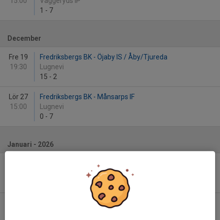
15:00
Vaggeryds IP
1
-
7
December
Fre 19
Fredriksbergs BK - Öjaby IS / Åby/Tjureda
19:30
Lugnevi
15
-
2
Lör 27
Fredriksbergs BK - Månsarps IF
15:00
Lugnevi
0
-
7
Januari - 2026
Lör 3
Nässjö Idrottsförening - Fredriksbergs BK
14:00
Stinsen Arena
5
-
4
Lör 10
Tjust Bandy - Fredriksbergs BK
15:00
Tjustvallen