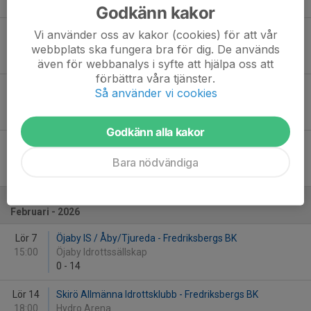
3
-
9
Godkänn kakor
Lör 17
Fredriksbergs BK - Waggeryds Idrottsklubb
Vi använder oss av kakor (cookies) för att vår
15:00
Lugnevi
webbplats ska fungera bra för dig. De används
2
-
2
även för webbanalys i syfte att hjälpa oss att
förbättra våra tjänster.
Fre 23
Fredriksbergs BK - Skirö Allmänna Idrottsklubb
Så använder vi cookies
19:30
Lugnevi
11
-
0
Godkänn alla kakor
Sön 25
Månsarps IF - Fredriksbergs BK
13:15
Månsarps IF
Bara nödvändiga
5
-
2
Februari - 2026
Lör 7
Öjaby IS / Åby/Tjureda - Fredriksbergs BK
15:00
Öjaby Idrottssällskap
0
-
14
Lör 14
Skirö Allmänna Idrottsklubb - Fredriksbergs BK
18:00
Hydro Arena