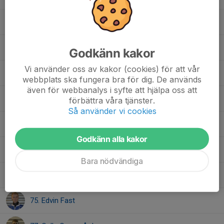
20. Isac Mirlund
30. Rasmus Kinder
Godkänn kakor
Vi använder oss av kakor (cookies) för att vår
33. Leo Lodén
webbplats ska fungera bra för dig. De används
även för webbanalys i syfte att hjälpa oss att
42. Vilmer Nilsson Berglund
förbättra våra tjänster.
Så använder vi cookies
44. Jonas Jerse
Godkänn alla kakor
47. Daniel Thuresson
Bara nödvändiga
55. Dennis Johansson
75. Edvin Fast