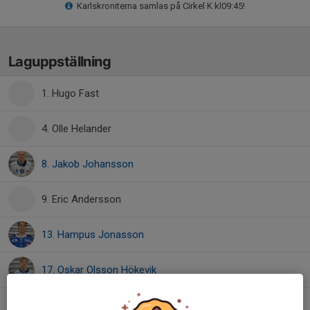
Karlskroniterna samlas på Cirkel K kl09:45!
Laguppställning
1. Hugo Fast
4. Olle Helander
8. Jakob Johansson
9. Eric Andersson
13. Hampus Jonasson
17. Oskar Olsson Hökevik
18. Gustav Jerse