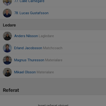
77. Calle Carnegård
78. Lucas Gustafsson
Ledare
Anders Nilsson
Lagledare
Erland Jacobsson
Matchcoach
Magnus Thuresson
Materialare
Mikael Olsson
Materialare
Referat
Inget referat skrivet