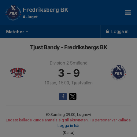
Fredriksberg BK
A-laget
Logga in
Matcher
Tjust Bandy - Fredriksbergs BK
Division 2 Småland
3 - 9
10 jan, 15:00, Tjustvallen
Samling 09:00, Lugnevi
Endast kallade kunde anmäla sig till aktiviteten. 18 personer var kallade.
Logga in här
(Karta)