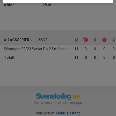
Ålder
28 år
A-LAGSSERIER
22/23
Säsongen 22/23 Senior Div 2 Småland
11
0
0
0
0
Totalt
11
0
0
0
0
För
smarta
idrottsföreningar
Välj version:
Mobil
|
Desktop