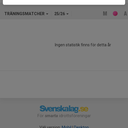
TRÄNINGSMATCHER
25/26
Ingen statistik finns för detta år
För
smarta
idrottsföreningar
Välj version:
Mobil
|
Desktop