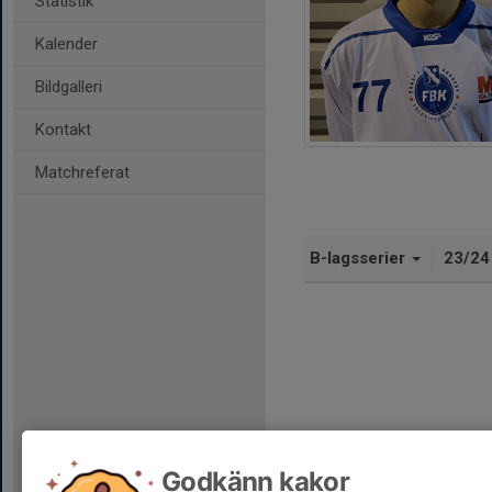
Statistik
Kalender
Bildgalleri
Kontakt
Matchreferat
B-lagsserier
23/2
Godkänn kakor