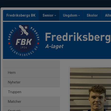
Fredriksbergs BK
Senior
Ungdom
Skolor
All
Fredriksber
A-laget
Hem
Nyheter
Truppen
Matcher