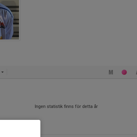
4
Ingen statistik finns för detta år