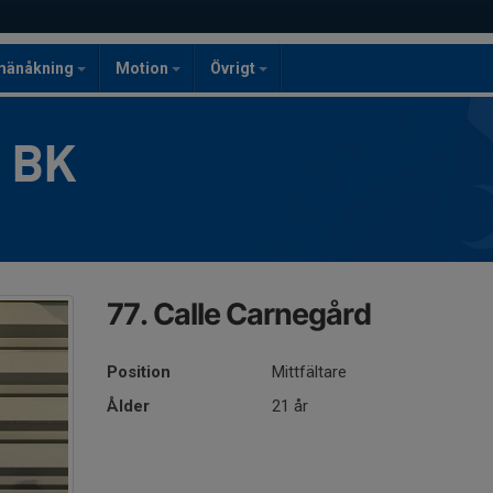
mänåkning
Motion
Övrigt
g BK
77. Calle Carnegård
Position
Mittfältare
Ålder
21 år