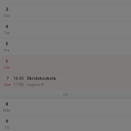
3
Ons
4
Tor
5
Fre
6
Lör
7
16:00
Skridskoskola
17:00
Sön
Lugnevi IP
v.2
8
Mån
9
Tis