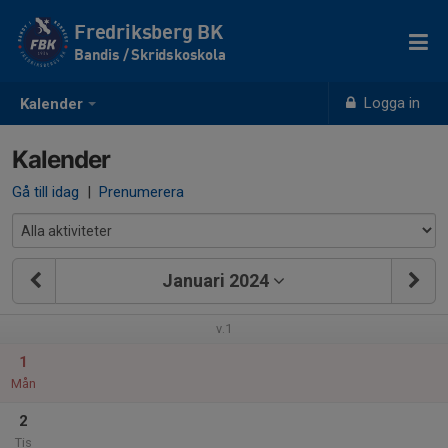
Fredriksberg BK
Bandis / Skridskoskola
Logga in
Kalender
Kalender
Gå till idag
|
Prenumerera
Januari 2024
v.1
1
Mån
2
Tis