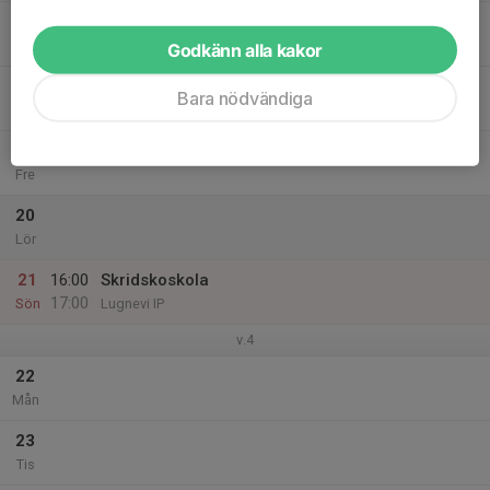
17
Ons
Godkänn alla kakor
18
Bara nödvändiga
Tor
19
Fre
20
Lör
21
16:00
Skridskoskola
17:00
Sön
Lugnevi IP
v.4
22
Mån
23
Tis