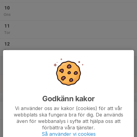
10
Ons
11
Tor
12
Fre
13
Lör
14
16:00
Skridskoskola
17:00
Sön
Lugnevi IP
Godkänn kakor
v.3
15
Vi använder oss av kakor (cookies) för att vår
Mån
webbplats ska fungera bra för dig. De används
även för webbanalys i syfte att hjälpa oss att
16
förbättra våra tjänster.
Tis
Så använder vi cookies