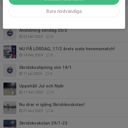
Bara nödvändiga
Tack för den här säsongen!🤍💙
25 feb 2024
0
Avslutning söndag 25/2
23 feb 2024
0
NU PÅ LÖRDAG, 17/2 årets sista hemmamatch!
14 feb 2024
0
Skridskoslipning sön 14/1
11 jan 2024
0
Uppehåll Jul och Nyår
17 dec 2023
0
Nu drar vi igång Skridskoskolan!
27 nov 2023
0
Skridskoskolan 29/1-23