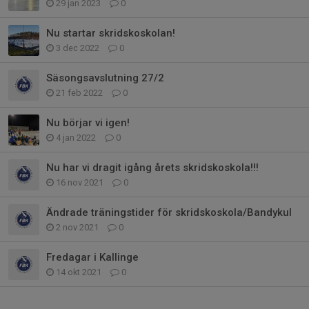
29 jan 2023
0
Nu startar skridskoskolan!
3 dec 2022
0
Säsongsavslutning 27/2
21 feb 2022
0
Nu börjar vi igen!
4 jan 2022
0
Nu har vi dragit igång årets skridskoskola!!!
16 nov 2021
0
Ändrade träningstider för skridskoskola/Bandykul
2 nov 2021
0
Fredagar i Kallinge
14 okt 2021
0