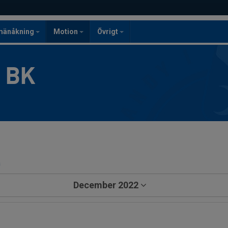
mänåkning
Motion
Övrigt
g BK
a
December 2022