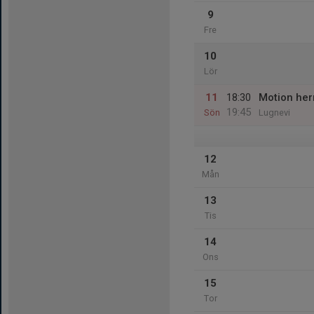
9
Fre
10
Lör
11
18:30
Motion her
19:45
Sön
Lugnevi
12
Mån
13
Tis
14
Ons
15
Tor