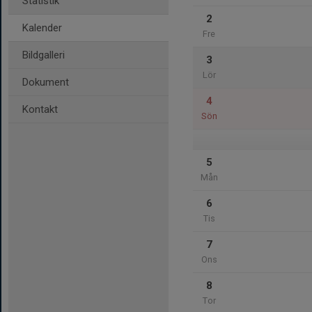
Statistik
2
Kalender
Fre
Bildgalleri
3
Lör
Dokument
4
Kontakt
Sön
5
Mån
6
Tis
7
Ons
8
Tor