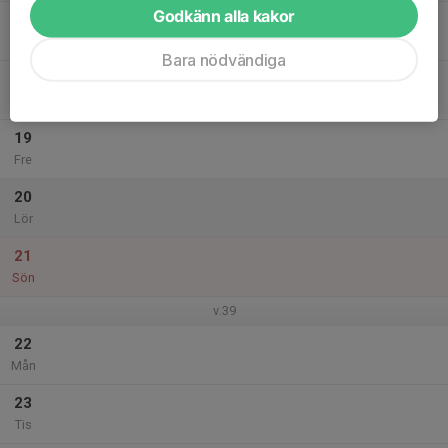
Godkänn alla kakor
17
Ons
Bara nödvändiga
18
Tor
19
Fre
20
Lör
21
Sön
v.39
22
Mån
23
Tis