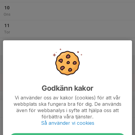
10
Ons
11
Tor
12
Fre
13
Lör
14
Sön
Godkänn kakor
v.38
Vi använder oss av kakor (cookies) för att vår
webbplats ska fungera bra för dig. De används
15
även för webbanalys i syfte att hjälpa oss att
Mån
förbättra våra tjänster.
Så använder vi cookies
16
Tis