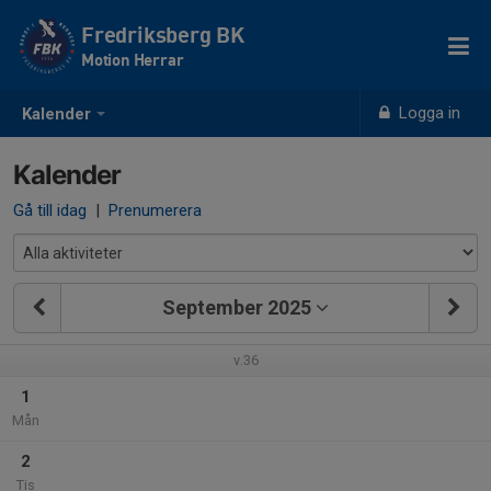
Fredriksberg BK
Motion Herrar
Logga in
Kalender
Kalender
Gå till idag
|
Prenumerera
September 2025
v.36
1
Mån
2
Tis