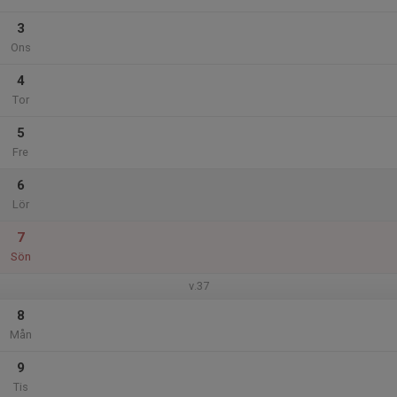
3
Ons
4
Tor
5
Fre
6
Lör
7
Sön
v.37
8
Mån
9
Tis