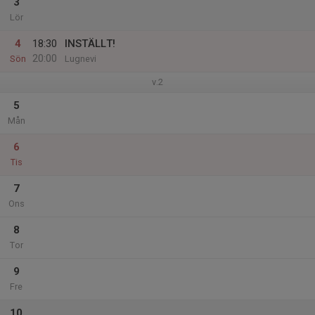
3
Lör
4
18:30
INSTÄLLT!
20:00
Sön
Lugnevi
v.2
5
Mån
6
Tis
7
Ons
8
Tor
9
Fre
10