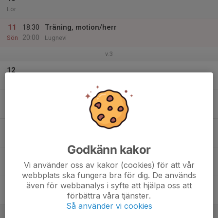
Lör
11
18:30
Träning, motion/herr
20:00
Sön
Lugnevi
v.3
12
Mån
13
Tis
14
Ons
Godkänn kakor
15
Vi använder oss av kakor (cookies) för att vår
Tor
webbplats ska fungera bra för dig. De används
även för webbanalys i syfte att hjälpa oss att
16
förbättra våra tjänster.
Fre
Så använder vi cookies
17