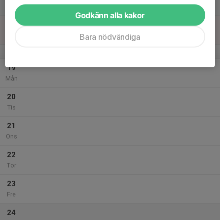
Lör
Godkänn alla kakor
18
18:30
Träning, motion/herr
20:00
Sön
Lugnevi
Bara nödvändiga
v.4
19
Mån
20
Tis
21
Ons
22
Tor
23
Fre
24