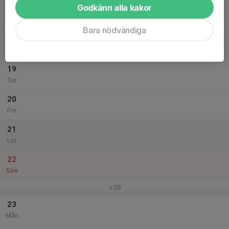
Godkänn alla kakor
17
Tis
Bara nödvändiga
18
Ons
19
Tor
20
Fre
21
Lör
22
Sön
v.39
23
Mån