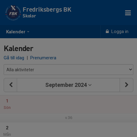
Fredriksbergs BK
Skolor
Logga in
Kalender
Kalender
Gå till idag
|
Prenumerera
September 2024
1
Sön
v.36
2
Mån