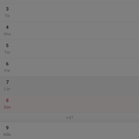
3
Tis
4
Ons
5
Tor
6
Fre
7
Lör
8
Sön
v.37
9
Mån