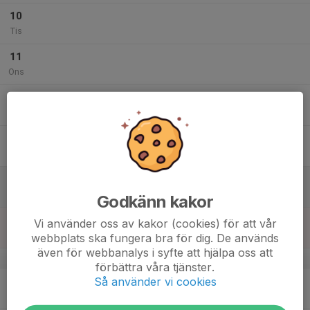
10
Tis
11
Ons
12
Tor
13
Fre
14
Lör
Godkänn kakor
15
Vi använder oss av kakor (cookies) för att vår
Sön
webbplats ska fungera bra för dig. De används
även för webbanalys i syfte att hjälpa oss att
v.38
förbättra våra tjänster.
Så använder vi cookies
16
Mån