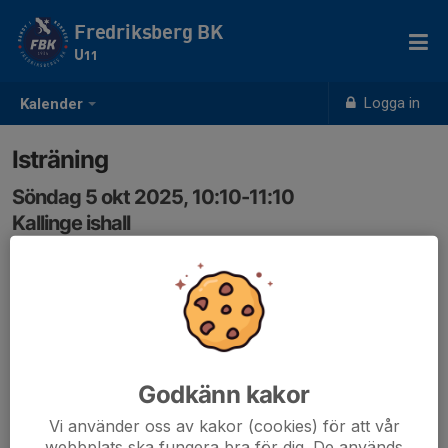
Fredriksberg BK
U11
Logga in
Kalender
Isträning
Söndag 5 okt 2025, 10:10-11:10
Kallinge ishall
Samling: 09:55
Godkänn kakor
Vi använder oss av kakor (cookies) för att vår
webbplats ska fungera bra för dig. De används