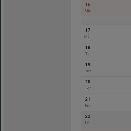
16
Sön
17
Mån
18
Tis
19
Ons
20
Tor
21
Fre
22
Lör