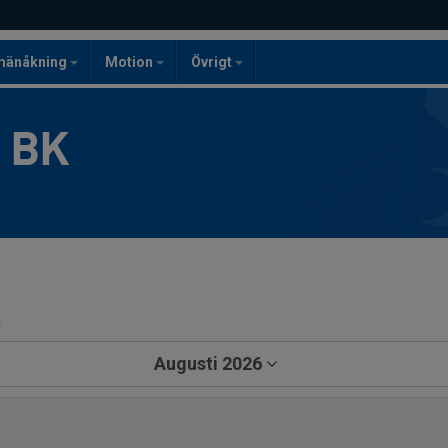
mänåkning
Motion
Övrigt
g BK
a
Augusti 2026