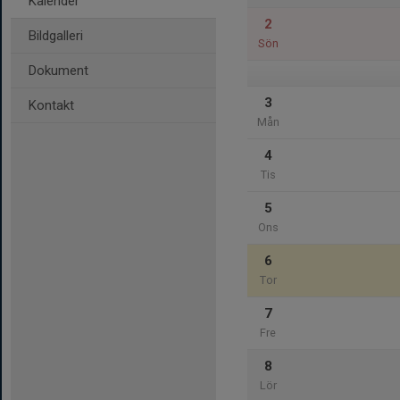
Kalender
2
Bildgalleri
Sön
Dokument
3
Kontakt
Mån
4
Tis
5
Ons
6
Tor
7
Fre
8
Lör