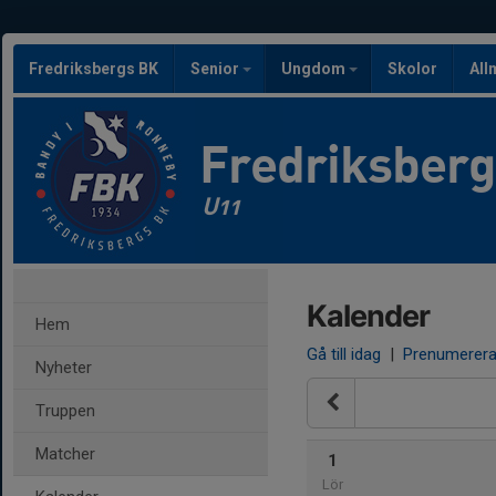
Fredriksbergs BK
Senior
Ungdom
Skolor
All
Fredriksber
U11
Kalender
Hem
Gå till idag
|
Prenumerer
Nyheter
Truppen
Matcher
1
Lör