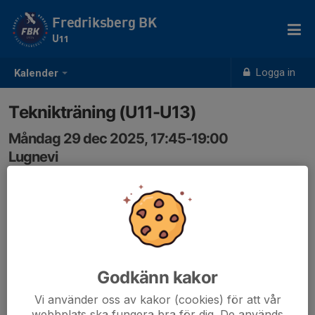
Fredriksberg BK
U11
Logga in
Kalender
Teknikträning (U11-U13)
Måndag 29 dec 2025, 17:45-19:00
Lugnevi
Samling: 17:35
Godkänn kakor
Vi använder oss av kakor (cookies) för att vår
webbplats ska fungera bra för dig. De används