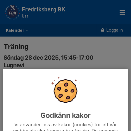
Fredriksberg BK
U11
Logga in
Kalender
Träning
Söndag 28 dec 2025, 15:45-17:00
Lugnevi
Samling: 15:35
Godkänn kakor
Vi använder oss av kakor (cookies) för att vår
webbplats ska fungera bra för dig. De används