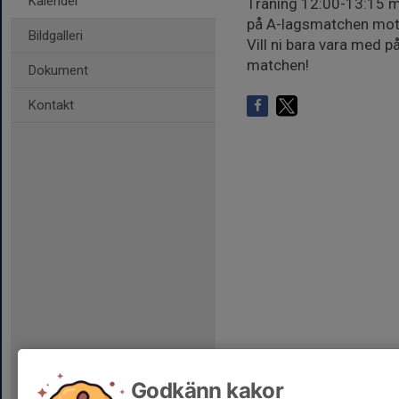
Kalender
Träning 12:00-13:15 med
på A-lagsmatchen mot 
Bildgalleri
Vill ni bara vara med p
matchen!
Dokument
Kontakt
Godkänn kakor