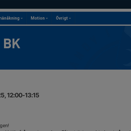
mänåkning
Motion
Övrigt
g BK
5, 12:00-13:15
gen!