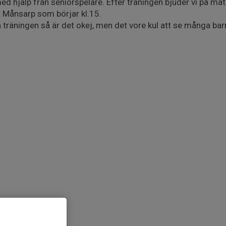
 hjälp från seniorspelare. Efter träningen bjuder vi på mat f
Månsarp som börjar kl.15.
å träningen så är det okej, men det vore kul att se många bar