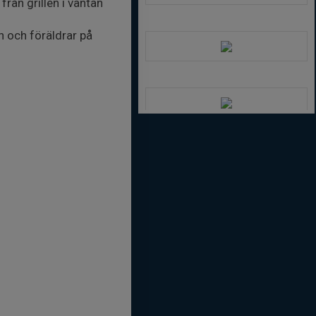
rån grillen i väntan
n och föräldrar på