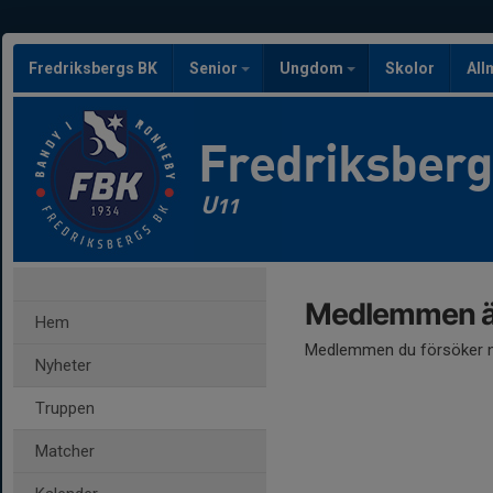
Fredriksbergs BK
Senior
Ungdom
Skolor
All
Fredriksber
U11
Medlemmen är
Hem
Medlemmen du försöker nå
Nyheter
Truppen
Matcher