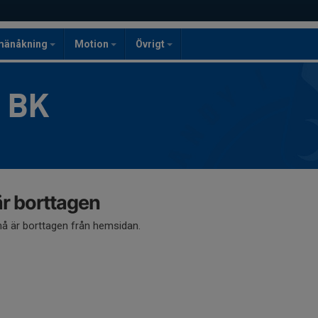
mänåkning
Motion
Övrigt
g BK
 borttagen
 är borttagen från hemsidan.